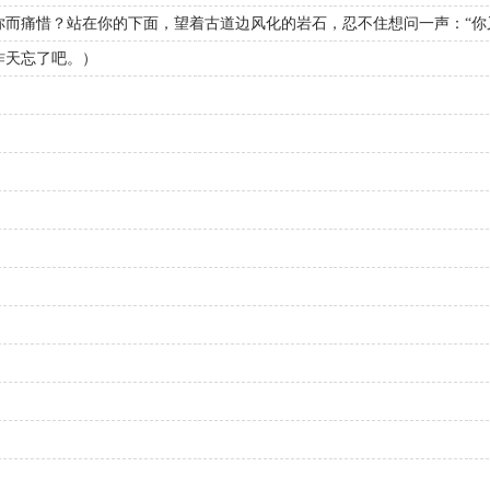
你而痛惜？站在你的下面，望着古道边风化的岩石，忍不住想问一声：“你
昨天忘了吧。）