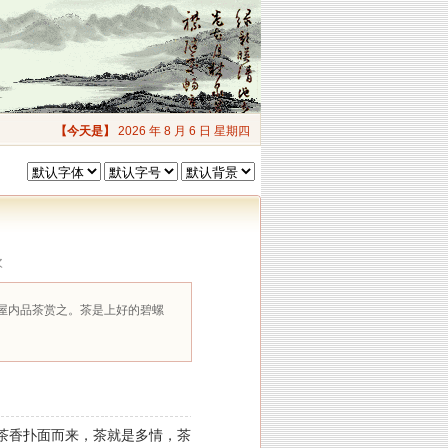
【今天是】
2026 年 8 月 6 日 星期四
次
屋内品茶赏之。茶是上好的碧螺
茶香扑面而来，茶就是多情，茶