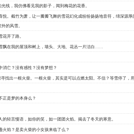
的光线，我仿佛看见我的影子，闻到梅花的花香。
喜悦。截竹为萧，让一瓣瓣飞舞的雪花幻化成纷纷扬扬地音符，绵深源厚
室外的风雪。
雪花开了路。
雪飘在我的屋顶和树上，墙头、大地、花丛一片洁白……
中消亡？没有感性？没有梦想？
，想寻找出一根火柴。一根火柴，其实是可以点燃太阳。不信？等雪停了，
不正是梦的本身么？
人的轻言慢语，如你的笑，如一团团火焰。揭去了冬天的寒意。
盏火焰？是卖火柴的小女孩来临了么？