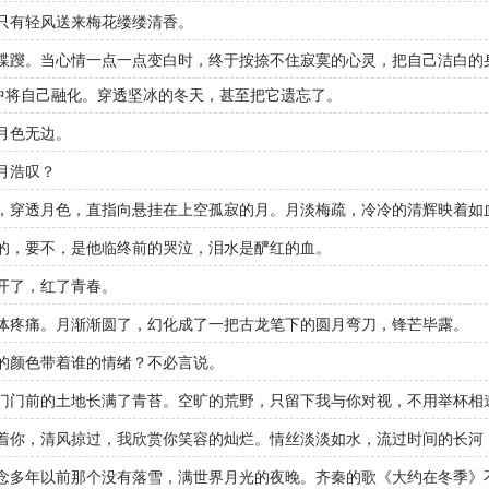
只有轻风送来梅花缕缕清香。
蹀躞。当心情一点一点变白时，终于按捺不住寂寞的心灵，把自己洁白的
中将自己融化。穿透坚冰的冬天，甚至把它遗忘了。
月色无边。
月浩叹？
，穿透月色，直指向悬挂在上空孤寂的月。月淡梅疏，冷冷的清辉映着如
的，要不，是他临终前的哭泣，泪水是酽红的血。
开了，红了青春。
体疼痛。月渐渐圆了，幻化成了一把古龙笔下的圆月弯刀，锋芒毕露。
的颜色带着谁的情绪？不必言说。
门门前的土地长满了青苔。空旷的荒野，只留下我与你对视，不用举杯相
着你，清风掠过，我欣赏你笑容的灿烂。情丝淡淡如水，流过时间的长河
念多年以前那个没有落雪，满世界月光的夜晚。齐秦的歌《大约在冬季》