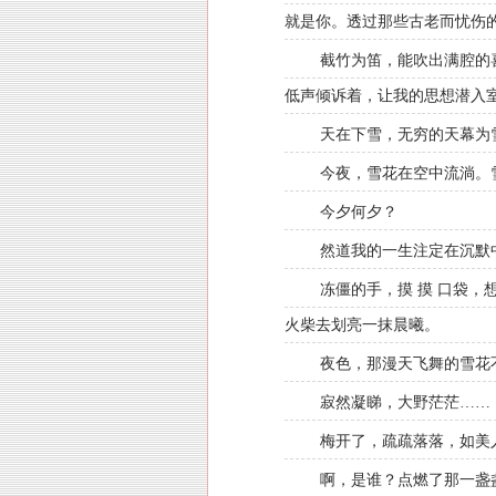
就是你。透过那些古老而忧伤
截竹为笛，能吹出满腔的
低声倾诉着，让我的思想潜入
天在下雪，无穷的天幕为
今夜，雪花在空中流淌。
今夕何夕？
然道我的一生注定在沉默
冻僵的手，摸 摸 口袋
火柴去划亮一抹晨曦。
夜色，那漫天飞舞的雪花
寂然凝睇，大野茫茫……
梅开了，疏疏落落，如美
啊，是谁？点燃了那一盏