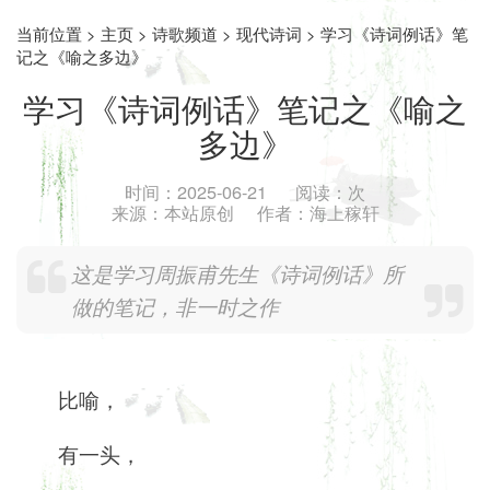
当前位置 >
主页
>
诗歌频道
>
现代诗词
> 学习《诗词例话》笔
记之《喻之多边》
学习《诗词例话》笔记之《喻之
多边》
时间：
2025-06-21
阅读：
次
来源：
本站原创
作者：
海上稼轩
这是学习周振甫先生《诗词例话》所
做的笔记，非一时之作
比喻，
有一头，