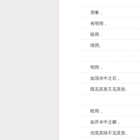
用事，
有明用，
暗用，
情用。
明用，
如清水中之石，
既见其形又见其状。
暗用，
如开水中之糖，
但觉其味不见其形。