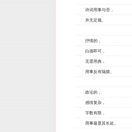
诗词用事与否，
并无定规。
抒情的，
白描即可，
无需用典，
用事反有隔膜。
政论的，
感情复杂，
字数有限，
用事最显其长处。