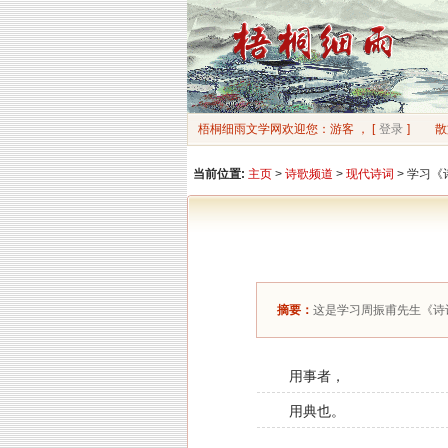
梧桐细雨文学网欢迎您：游客 ， [
登录
]
散
当前位置:
主页
>
诗歌频道
>
现代诗词
> 学习
摘要：
这是学习周振甫先生《诗
用事者，
用典也。