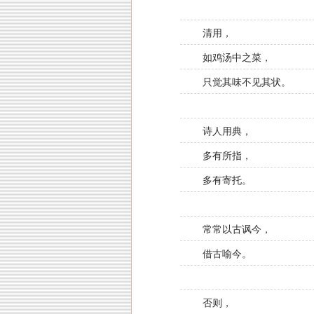
清用，
如鸡汤中之菜，
只觉其味不见其状。
诗人用典，
多有所指，
多有寄托。
常常以古讽今，
借古喻今。
否则，