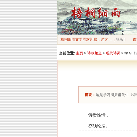
梧桐细雨文学网欢迎您：游客 ， [
登录
]
散
当前位置:
主页
>
诗歌频道
>
现代诗词
> 学习
摘要：
这是学习周振甫先生《诗
诗贵性情，
亦须论法。