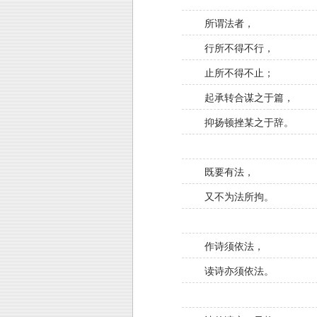
所谓法者，
行所不得不行，
止所不得不止；
起承转合谋之于篇，
抑扬顿挫某之于辞。
既要有法，
又不为法所拘。
作诗须依法，
读诗亦须依法。