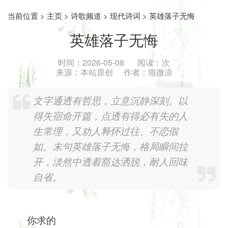
当前位置 >
主页
>
诗歌频道
>
现代诗词
> 英雄落子无悔
英雄落子无悔
时间：
2026-05-08
阅读：
次
来源：
本站原创
作者：
雨微凉
文字通透有哲思，立意沉静深刻。以
得失宿命开篇，点透有得必有失的人
生常理，又劝人释怀过往、不恋假
如。末句英雄落子无悔，格局瞬间拉
开，淡然中透着豁达洒脱，耐人回味
自省。
你求的