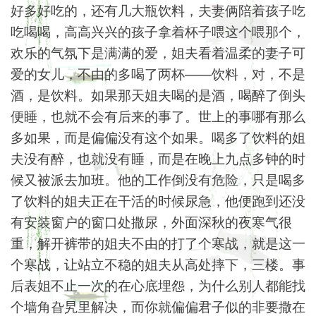
好多好吃的，还有几大瓶饮料，夫妻俩陪着孩子吃
吃喝喝，高高兴兴的孩子拿着杯子喂这个喂那个，
欢乐的气氛下是满满的爱，姐夫看着温柔的妻子可
爱的女儿，不由的多喝了两杯——饮料，对，不是
酒，是饮料。如果那天姐夫喝的是酒，喝醉了倒头
便睡，也就不会有后来的事了。世上的事哪有那么
多如果，而是偏偏没有这个如果。喝多了饮料的姐
夫没有醉，也就没有睡，而是在晚上九点多钟的时
候又被派去加班。他的工作倒没有危险，只是喝多
了饮料的姐夫正在干活的时候尿急，他便跑到还没
有安装窗户的窗口处撒尿，外面深秋的夜寒气很
重，解开裤带的姐夫不由的打了个寒战，就是这一
个寒战，让站立不稳的姐夫从高处摔下，三楼。事
后表姐不止一次的在心底埋怨，为什么别人都能找
个墙角旮旯里解决，而你就偏偏君子似的非要撒在