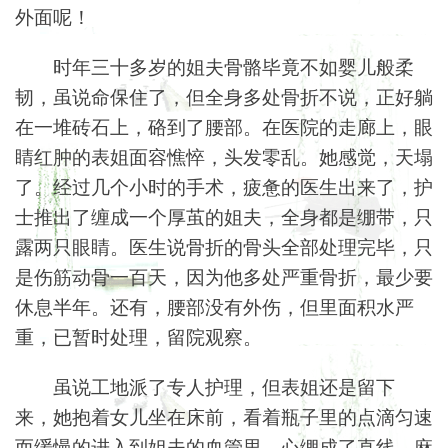
外面呢！
时年三十多岁的姐夫骨骼毕竟不如婴儿般柔
韧，虽说命保住了，但全身多处骨折不说，正好躺
在一堆砖石上，硌到了腰部。在医院的走廊上，眼
睛红肿的表姐面容憔悴，头发零乱。她感觉，天塌
了。经过几个小时的手术，疲惫的医生出来了，护
士推出了缠成一个厚茧的姐夫，全身都是绷带，只
露两只眼睛。医生说骨折的骨头全部处理完毕，只
是伤筋动骨一百天，因为他多处严重骨折，最少要
休息半年。还有，腰部没有外伤，但里面积水严
重，已暂时处理，留院观察。
虽说工地派了专人护理，但表姐还是留下
来，她抱着女儿坐在床前，看着瓶子里的点滴匀速
而缓慢的进入到姐夫的血管里，心绷成了直线，麻