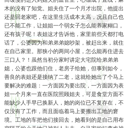
木的没有了知觉。姐夫住了一个月才出院，他提出
还是回老家吧，在这里生活成本太高，况且自己也
已不能工作，让姐姐一个弱女子怎么能养家糊口，
还有孩子呢！表姐这才告诉他，家里前些天都打电
话了，公婆因为和弟弟弟媳吵架，被赶出来，就住
在自己家里。那狭小的两间小屋，怎么能再住进去
三口人？！虽然当初分家时讲定大宅院给弟弟弟
媳，公婆也跟他们住，老房子给她，但事到如今，
善良的表姐还是接纳了二老，这就给她出了个马上
要解决的难题：一方面因为要出院，一方面因为表
姐一个月来一直在医院照顾姐夫，可是食堂方面不
能缺少人手早已换新人，她的岗位已不复存在，不
仅没有了工作，而且面临着马上要搬出工地的窘
境。工地的车把他们接回去，她看到的是自己用布
帘隔开的小天地已被别人占去，自己家的行李也被