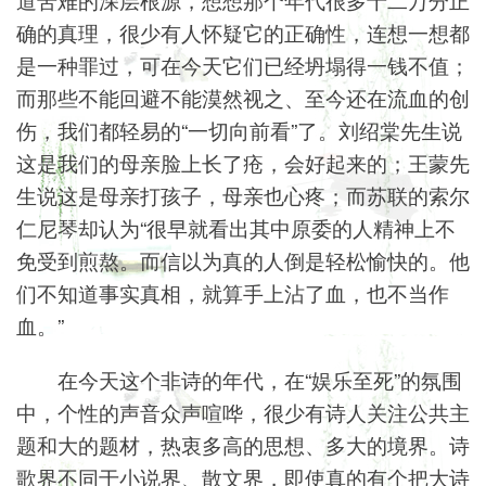
确的真理，很少有人怀疑它的正确性，连想一想都
是一种罪过，可在今天它们已经坍塌得一钱不值；
而那些不能回避不能漠然视之、至今还在流血的创
伤，我们都轻易的“一切向前看”了。刘绍棠先生说
这是我们的母亲脸上长了疮，会好起来的；王蒙先
生说这是母亲打孩子，母亲也心疼；而苏联的索尔
仁尼琴却认为“很早就看出其中原委的人精神上不
免受到煎熬。而信以为真的人倒是轻松愉快的。他
们不知道事实真相，就算手上沾了血，也不当作
血。”
在今天这个非诗的年代，在“娱乐至死”的氛围
中，个性的声音众声喧哗，很少有诗人关注公共主
题和大的题材，热衷多高的思想、多大的境界。诗
歌界不同于小说界、散文界，即使真的有个把大诗