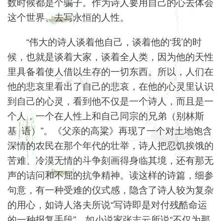
数时候都是个骗子。作为诗人要用自己的心去体会
这个世界、去写永恒的人性。
“伟大的诗人谈着他自己，谈着他的‘我’的时
候，也就是谈着大家，谈着全人类，因为他的天性
里具备着使人借以生存的一切东西。所以，人们在
他的悲哀里看出了自己的悲哀，在他的心灵里认识
到自己的心灵，看到他不仅是一个诗人，而且是一
个人，一个在人性上和自己同宗的兄弟（别林斯
基 语）”。《父亲的高粱》再现了一个对土地饱含
深情的农民在那个年代的壮举，诗人把忍饥挨饿的
苦难、冷漠无情的斗争刻画得身临其境，还有那无
声的诘问和不屈的抗争精神。读这样的诗篇，细参
句意，有一种受难的仪式感，隐含了诗人较为复杂
的用心，如诗人洛夫所说“写诗即是对付残酷命运
的一种报复手段”，如小说家张志云所说“不仅为那