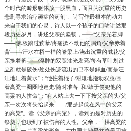
个时代的畸形躯体放一股黑血，而且为沉重的历史
悲剧寻求治疗顽症的药剂”。诗写作最根本的动力
来自于我们的心灵，诗人以一个孩子的口吻讲述那
段历史岁月，讲述父亲的坚韧，——“父亲光着脚
——/脚板踏过蒺藜/疼痛掀不动他的眉角/父亲赤着
背——/汗水在桥一样的脊梁上/浇出沉重的碱花/父
亲挽着裤——/浮肿的双腿油光发亮/每有草叶划过
立刻就是破伤/处处伤迹流出的已不是鲜血/而是汪
汪地汪着黄水”；“他拄着棍子/艰难地拖动双腿/围
着高粱一圈圈地巡走/随时准备 和/敢于侵犯他的
高粱的人拼命”；“有人站上去一下下按父亲的头/父
亲一次次将头抬起来——/那是起伏在风中的父亲
的高粱”。读《父亲的高粱》，读到的是对历史的
祭奠，也读到了被伤害的人性。父亲，一棵高粱的
形象，一片高粱的形象，在中国大地最贫瘠最困难