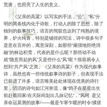
荒唐，也照亮了人生的意义。
《父亲的高粱》以写实的手法，“公”、“私”分
明的两条线内化于诗歌，打动人的除了思想，除了
独到的叙事技巧，语言的驾驭也达到了纯熟的境
界，炉火纯青，特别是铺排的写法，诗中很多句子
是意在言外的，寓意深刻，如那些“顽强地拒绝消
融”的林边积雪，代表的是什么呢？那些动不动
就“随意而起的风”又是些什么“风”呢？很容易令人
想到“共产风”之类。《父亲的高粱》作为现代叙事
诗，虽然也有一些传统叙事诗的影子，但表现手法
已前进了许多，语言唯美处处体现在优美的诗行
里，滔滔的诗句如江河奔流，像“鸽子在星星出生
前赶着回家/在天际间划出几抹记忆”，“风呵 是父
亲命运莫测的故事/——最是乍寒乍暖的时令/揉搓