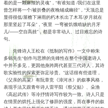
着的是一颗麻辣的灵魂”，“有谁知道 /我们在这里
曾怎样将一个/被折叠的夜晚铺成幽径”，“天顶总是
显得很低/屋檐下淋雨的朽木长出了木耳/岁月就在
那里竖起了耳朵”，“夜里 一弯被饥饿啃缺的月牙
儿/——空自高挂”，都是非常动人、过目难忘的诗
句。
先锋诗人王松在《抵制的写作》一文中称朱
多锦先生“创作与思辨的先锋性在整个中国老诗人
中并不多见，更因他身跨两代甚至三代诗人，其诗
歌实验性的探索更弥足珍贵。”这话很有些道理，
《父亲的高粱》有阮章竞《漳河水》的叙事风格，
表现手法又跟青年诗人雷平阳《祭父贴》、朵渔
《高起武传》等冷抒情诗写作较为一致。诗人只是
在情景的烘托上强化了修辞的强度，而在事件的叙