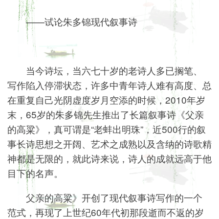
——试论朱多锦现代叙事诗
当今诗坛，当六七十岁的老诗人多已搁笔、
写作陷入停滞状态，许多中青年诗人难有高度、总
在重复自己光阴虚度岁月空添的时候，2010年岁
末，65岁的朱多锦先生推出了长篇叙事诗《父亲
的高粱》，真可谓是“老蚌出明珠”，近500行的叙
事长诗思想之开阔、艺术之成熟以及含纳的诗歌精
神都是无限的，就此诗来说，诗人的成就远高于他
目下的名声。
父亲的高粱》开创了现代叙事诗写作的一个
范式，再现了上世纪60年代初那段逝而不返的岁