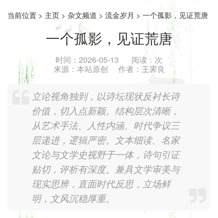
当前位置 >
主页
>
杂文频道
>
流金岁月
> 一个孤影，见证荒唐
一个孤影，见证荒唐
时间：
2026-05-13
阅读：
次
来源：
本站原创
作者：
王霁良
立论视角独到，以诗坛现状反衬长诗
价值，切入点新颖。结构层次清晰，
从艺术手法、人性内涵、时代争议三
层递进，逻辑严密。文本细读、名家
文论与文学史视野于一体，诗句引证
贴切，评析有深度。兼具文学审美与
现实思辨，直面时代反思，立场鲜
明，文风沉稳厚重。