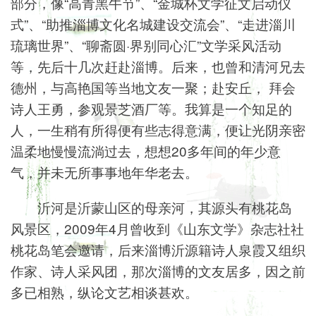
部分，像“高青黑牛节”、“金城杯文学征文启动仪
式”、“助推淄博文化名城建设交流会”、“走进淄川
琉璃世界”、“聊斋圆·界别同心汇”文学采风活动
等，先后十几次赶赴淄博。后来，也曾和清河兄去
德州，与高艳国等当地文友一聚；赴安丘， 拜会
诗人王勇，参观景芝酒厂等。我算是一个知足的
人，一生稍有所得便有些志得意满，便让光阴亲密
温柔地慢慢流淌过去，想想20多年间的年少意
气，并未无所事事地年华老去。
沂河是沂蒙山区的母亲河，其源头有桃花岛
风景区，2009年4月曾收到《山东文学》杂志社社
桃花岛笔会邀请，后来淄博沂源籍诗人泉霞又组织
作家、诗人采风团，那次淄博的文友居多，因之前
多已相熟，纵论文艺相谈甚欢。