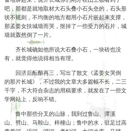
吧，那都是就地取材大石头叠小石头垒的，石头形
状不规则，不均衡的地方都用小石片嵌起来支撑，
那孟姜女扶城墙而哭，抠掉了一些受力的石片，城
墙就轰然倒了一片。
齐长城确如他所说大石叠小石，一块砖也没
有，就觉得他说得相当有理。
回济后酝酿再三，写出了散文《孟姜女哭倒
的那片长城》，不过我的文章大多篇幅不长，二三
千字，不大符合杂志的用稿要求，就发在了一些文
学网站上，反响不错。
鲁中那些分叉的山脉，我到过鲁山、‌潭溪
山、劈山、马鞍山、梓橦山；鲁中的水，驻足过高
青黄河、沂河‌、淄河‌、孝妇河、太河水库、马踏