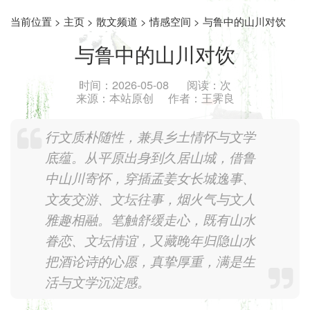
当前位置 >
主页
>
散文频道
>
情感空间
> 与鲁中的山川对饮
与鲁中的山川对饮
时间：
2026-05-08
阅读：
次
来源：
本站原创
作者：
王霁良
行文质朴随性，兼具乡土情怀与文学
底蕴。从平原出身到久居山城，借鲁
中山川寄怀，穿插孟姜女长城逸事、
文友交游、文坛往事，烟火气与文人
雅趣相融。笔触舒缓走心，既有山水
眷恋、文坛情谊，又藏晚年归隐山水
把酒论诗的心愿，真挚厚重，满是生
活与文学沉淀感。