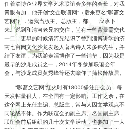
任着淄博企业界文学艺术联谊会多年的会长，对我
青眼有加，他开创“文企联谊网”（后来更名“聊斋文
艺网”），邀我当版主、总版主，都一一应承下
来。说到和清河老兄的交往，尚有一些背景需交代
一二，更早的时候清河兄结识了曾到淄博讲学的济
南七亩园文化沙龙发起人著名诗人朱多锦先生，并
结下友谊，为我游走淄博作了一些铺垫，因为我是
最早的沙龙成员之一，2014年冬参加联谊会年
会，与沙龙成员黄秀峰等还去瞻仰了蒲松龄故居。
“聊斋文艺网”红火时有18000多注册会员，每
天发帖量很大，在全国有一定影响。工作之余，在
这个网上充任主编、总版主，常与人因文学观点不
同论战不休。作为联谊会的副主席、名誉副主席，
联谊会前后组织的几十次文学活动，也参加了一大