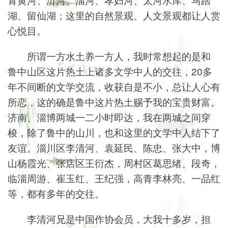
湖、留仙湖；这里的自然景观、人文景观都让人赏
心悦目。
所谓一方水土养一方人，我时常想起的是和
鲁中山区这片热土上诸多文学中人的交往，20多
年不间断的文学交流，收获自是不小，总让人心有
所恋，这的确是鲁中这片热土赐予我的宝贵财富。
济南、淄博两城一二小时即达，我在两城之间穿
梭，除了鲁中的山川，也和这里的文学中人结下了
友谊。淄川区李清河、袁延民、陈忠、张大中，博
山杨霞光、张店区王衍杰，周村区葛思绪、段奇，
临淄周游、崔玉红、王纪强，高青李林亮、一品红
等，都有多年的交往。
李清河兄是中国作协会员，大我十多岁，担