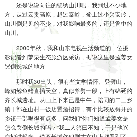
还是说说向往的锦绣山川吧，我到过不少地
方，走过云贵高原，越过秦岭，登上过小兴安岭，
山川倒是见的不少，对我影响最多的，还是鲁中的
山川。
2000年秋，我和山东电视生活频道的一位摄
影记者到梦泉生态旅游区采访，据说这里是孟姜女
哭倒长城的地方。
那时我30出头，很有些文学情怀。登劈山，
峰如鲸鱼鳍直插天空，真似斧劈一般，上有绵延的
齐长城遗址。从山上下来已是中午，陪同的二三乡
镇干部在山村一饭店置酒招待，有个比较放得开的
乡镇干部喝得有点多，问我们“你们知道孟姜女是
怎么哭倒长城的吗？”我二人答曰不知，于是他兴
奋地讲起来，说齐长城你们刚才在山上都看到了