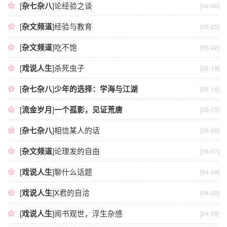
[
杂七杂八
]
论经验之谈
[06-06]
[
杂文频道
]
经验与教育
[05-23]
[
杂文频道
]
吃不饱
[05-22]
[
戏说人生
]
杀死虫子
[05-19]
[
杂七杂八
]
少年的选择：学海与江湖
[05-16]
[
流金岁月
]
一个孤影，见证荒唐
[05-13]
[
杂七杂八
]
相信某人的话
[05-08]
[
杂文频道
]
论理发的自由
[05-07]
[
戏说人生
]
聊什么话题
[04-28]
[
戏说人生
]
X君的自洽
[04-28]
[
戏说人生
]
阅书观世，浮生杂感
[04-28]