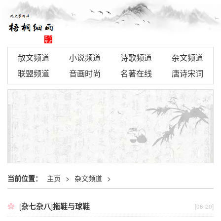
散文频道
小说频道
诗歌频道
杂文频道
联盟频道
音画时尚
名著在线
唐诗宋词
当前位置：
主页
>
杂文频道
>
[
杂七杂八
]
拖鞋与球鞋
[06-20]