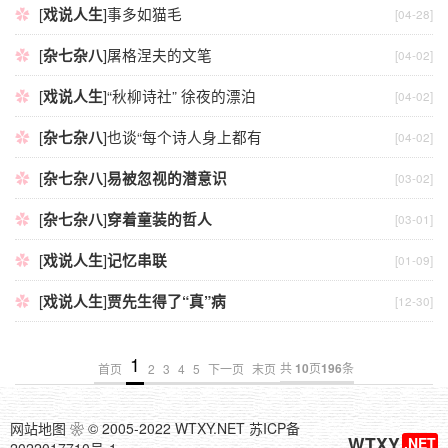
[
戏说人生
]
事多如猫毛
[04-28]
[
杂七杂八
]
屠格涅夫的文笔
[04-02]
[
戏说人生
]
“秋柳诗社” 徐夜的漂泊
[04-02]
[
杂七杂八
]
也谈“每个诗人身上都有
[04-02]
[
杂七杂八
]
易被忽视的潜意识
[03-02]
[
杂七杂八
]
穿着童装的哲人
[03-01]
[
戏说人生
]
记忆串联
[01-09]
[
戏说人生
]
贾先生得了“真”病
[12-30]
1
共
10
页
196
条
首页
2
3
4
5
下一页
末页
网站地图
❀
© 2005-2022 WTXY.NET
苏ICP备
WTXY
.NET